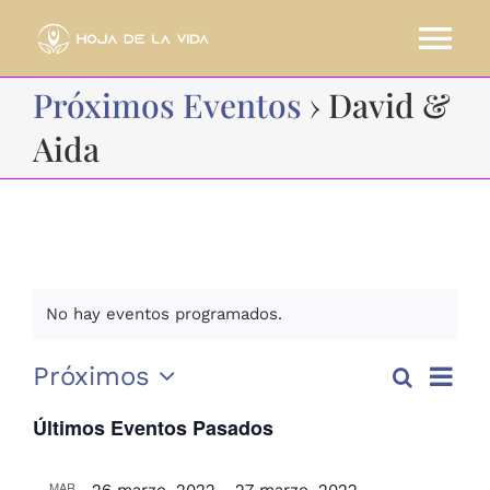
Saltar
al
Tog
contenido
Próximos Eventos
› David &
Nav
HOME
Aida
CURSOS
SOBRE MI
No hay eventos programados.
BLOG
Nave
Próximos
Buscar
Lista
Nav
CONTACTO
de
Selecciona
Últimos Eventos Pasados
la
vista
fecha.
de
RESERVA AHORA
MAR