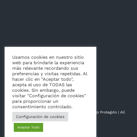
Usamos cookies en nuestro sitio
web para brindarle la experiencia
más relevante recordando sus
Artículos
preferencias y visitas repetidas. Al
hacer clic en "Aceptar todo",
acepta el uso de TODAS las
cookies. Sin embargo, puede
visitar "Configuración de cookies"
para proporcionar un
consentimiento controlado.
© Copyright 2014 - 2026 | Hoja de La Vida | Logo Protegido | All
Configuración de cookies
Rights Reserved
Aceptar Todo