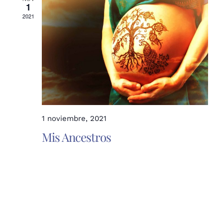
de
Even
1
2021
bú
y
1 noviembre, 2021
Mis Ancestros
vis
de