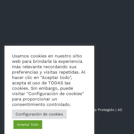
Usamos cookies en nuestro sitio
web para brindarle la experiencia
más relevante recordando sus
Artículos
preferencias y visitas repetidas. Al
hacer clic en "Aceptar todo",
acepta el uso de TODAS las
cookies. Sin embargo, puede
visitar "Configuración de cookies"
para proporcionar un
consentimiento controlado.
© Copyright 2014 - 2026 | Hoja de La Vida | Logo Protegido | All
Configuración de cookies
Rights Reserved
Aceptar Todo