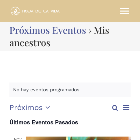
Saltar
al
Tog
contenido
Próximos Eventos
› Mis
Nav
HOME
ancestros
CURSOS
SOBRE MI
No hay eventos programados.
BLOG
Nave
Próximos
Buscar
Lista
Nav
CONTACTO
de
Selecciona
Últimos Eventos Pasados
la
vista
fecha.
de
RESERVA AHORA
NOV