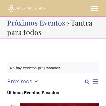
Saltar
al
Tog
contenido
Próximos Eventos
› Tantra
Nav
HOME
para todos
CURSOS
SOBRE MI
No hay eventos programados.
BLOG
Nave
Próximos
Buscar
Lista
Nav
CONTACTO
de
Selecciona
Últimos Eventos Pasados
la
vista
fecha.
de
RESERVA AHORA
NOV