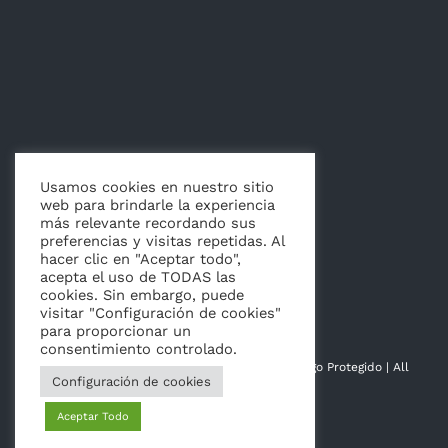
Usamos cookies en nuestro sitio
web para brindarle la experiencia
más relevante recordando sus
Artículos
preferencias y visitas repetidas. Al
hacer clic en "Aceptar todo",
acepta el uso de TODAS las
cookies. Sin embargo, puede
visitar "Configuración de cookies"
para proporcionar un
consentimiento controlado.
© Copyright 2014 - 2026 | Hoja de La Vida | Logo Protegido | All
Configuración de cookies
Rights Reserved
Aceptar Todo