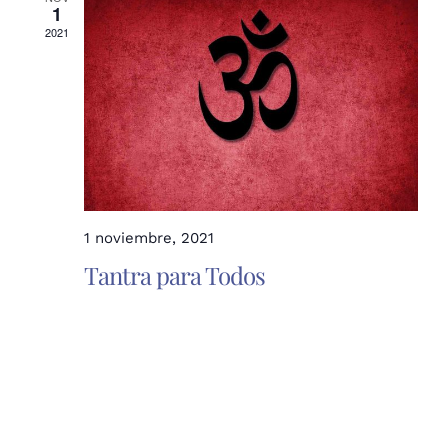
de
Even
1
2021
bú
y
1 noviembre, 2021
Tantra para Todos
vis
de