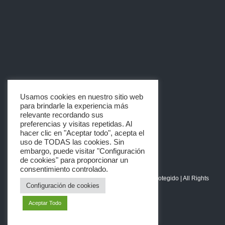
Usamos cookies en nuestro sitio web
para brindarle la experiencia más
Artículos
relevante recordando sus
preferencias y visitas repetidas. Al
hacer clic en "Aceptar todo", acepta el
uso de TODAS las cookies. Sin
embargo, puede visitar "Configuración
de cookies" para proporcionar un
consentimiento controlado.
© Copyright 2014 - 2026 | Hoja de La Vida | Logo Protegido | All Rights
Configuración de cookies
Reserved
Aceptar Todo