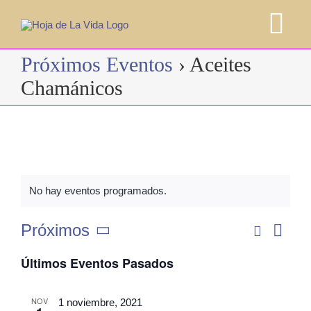
Saltar
al
Tog
contenido
Próximos Eventos
› Aceites
Nav
HOME
Chamánicos
CURSOS
SOBRE MI
No hay eventos programados.
BLOG
Buscar
Próximos
Nave
Lista
Nav
Selecciona
de
CONTACTO
Últimos Eventos Pasados
la
vista
fecha.
de
RESERVA AHORA
NOV
1 noviembre, 2021